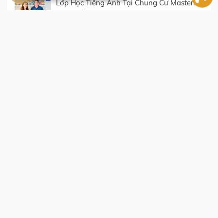
Lớp Học Tiếng Anh Tại Chung Cư Masteri
Thảo Điền
CHI TIẾT MẶT BẰNG LAYOUT TOÀ T5
MASTERI THẢO ĐIỀN
Chi tiết mặt bằng layout Toà T3 Masteri
Thảo Điền
CHI TIẾT MẶT BẰNG LAYOUT TOÀ T4
MASTERI THẢO ĐIỀN
Giá Cho Thuê Ngắn Hạn Theo Ngày Chung
Cư Masteri Thảo Điền
Cư dân Masteri Thảo Điền chia sẻ về việc