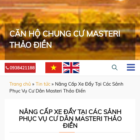
CĂN HỘ CHUNG CƯ MASTERI
THẢO ĐIỀN
0938421188
Trang chủ
»
Tin tức
»
Nâng Cấp Xe Đẩy Tại Các Sảnh
Phục Vụ Cư Dân Masteri Thảo Điền
NÂNG CẤP XE ĐẨY TẠI CÁC SẢNH
PHỤC VỤ CƯ DÂN MASTERI THẢO
ĐIỀN