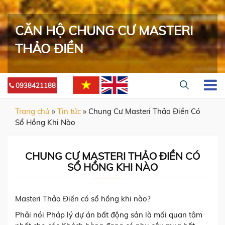
CĂN HỘ CHUNG CƯ MASTERI
THẢO ĐIỀN
0938421188
Trang chủ
»
Tin tức
»
Chung Cư Masteri Thảo Điền Có
Sổ Hồng Khi Nào
CHUNG CƯ MASTERI THẢO ĐIỀN CÓ
SỔ HỒNG KHI NÀO
Masteri Thảo Điền có sổ hồng khi nào?
Phải nói Pháp lý dự án bất động sản là mối quan tâm