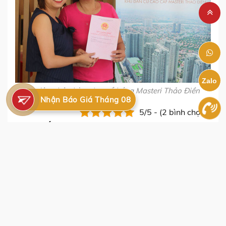
Zalo
cư dân nhận bàn giao sổ hồng Masteri Thảo Điền
Nhận Báo Giá Tháng 08
5/5 - (2 bình chọn)
BÀI VIẾT KHÁC
Dự Án THE BERKLEY THẢO ĐIỀN
Danh sách gần 20 trường Mầm non Song
ngữ tại Thảo Điền