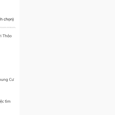
nh chọn)
ri Thảo
hung Cư
ệc tìm