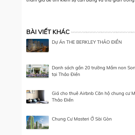
BÀI VIẾT KHÁC
Dự Án THE BERKLEY THẢO ĐIỀN
Danh sách gần 20 trường Mầm non So
tại Thảo Điền
Giá cho thuê Airbnb Căn hộ chung cư M
Thảo Điền
Chung Cư Masteri Ở Sài Gòn