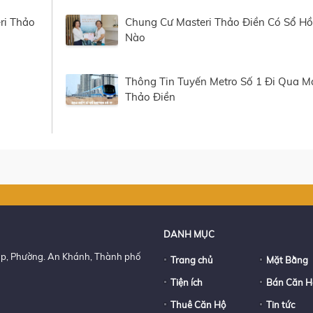
ri Thảo
Chung Cư Masteri Thảo Điền Có Sổ Hồ
Nào
Thông Tin Tuyến Metro Số 1 Đi Qua Ma
Thảo Điền
DANH MỤC
p, Phường. An Khánh, Thành phố
Trang chủ
Mặt Bằng
Tiện ích
Bán Căn H
Thuê Căn Hộ
Tin tức