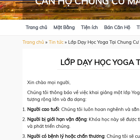
CĂN HỘ CHUNG CƯ MA
Trang chủ
Mặt Bằng
Tiện ích
Bán Căn Hộ
T
Trang chủ
»
Tin tức
»
Lớp Dạy Học Yoga Tại Chung Cư 
LỚP DẠY HỌC YOGA T
Xin chào mọi người,
Chúng tôi thông báo về việc khai giảng một lớp Yo
tượng rộng lớn và đa dạng:
Người cao tuổi
: Chúng tôi luôn hoan nghênh và sẵn 
Người bị giới hạn vận động
: Khóa học này sẽ được t
và phát triển chúng.
Người có bệnh lý hoặc chấn thương
: Chúng tôi sẽ 