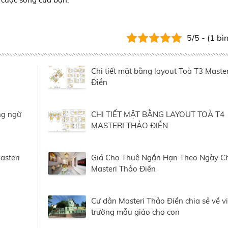
5/5 - (1 bì
Chi tiết mặt bằng layout Toà T3 Maste
Điền
ng ngữ
CHI TIẾT MẶT BẰNG LAYOUT TOÀ T4
MASTERI THẢO ĐIỀN
asteri
Giá Cho Thuê Ngắn Hạn Theo Ngày C
Masteri Thảo Điền
Cư dân Masteri Thảo Điền chia sẻ về vi
trường mẫu giáo cho con