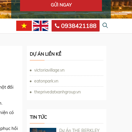
0938421188
DỰ ÁN LIỀN KỀ
victoriavillage.vn
eatonpark.vn
một đối
theprivedatxanhgroup.vn
n.
hiện có
TIN TỨC
 phục hồi
Dự Án THE BERKLEY