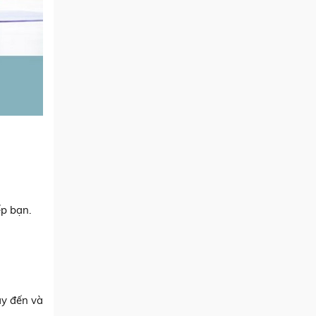
ếp bạn.
ãy đến và