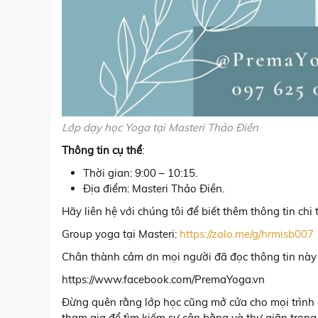
Lớp dạy học Yoga tại Masteri Thảo Điền
Thông tin cụ thể
:
Thời gian: 9:00 – 10:15.
Địa điểm: Masteri Thảo Điền.
Hãy liên hệ với chúng tôi để biết thêm thông tin chi
Group yoga tại Masteri:
https://zalo.me/g/hrmisb007
Chân thành cảm ơn mọi người đã đọc thông tin này 
https://www.facebook.com/PremaYoga.vn
Đừng quên rằng lớp học cũng mở cửa cho mọi trình độ
tham gia để tìm kiếm sự cân bằng và thư giãn trong