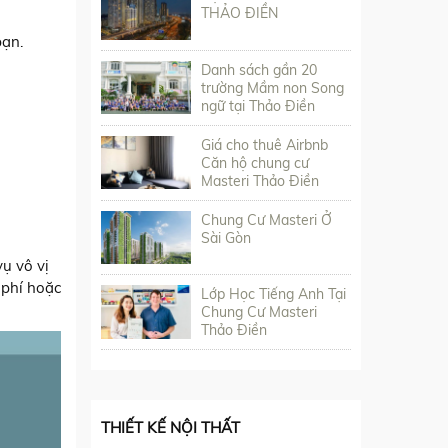
THẢO ĐIỀN
bạn.
Danh sách gần 20
trường Mầm non Song
ngữ tại Thảo Điền
Giá cho thuê Airbnb
Căn hộ chung cư
Masteri Thảo Điền
Chung Cư Masteri Ở
Sài Gòn
ụ vô vị
 phí hoặc
Lớp Học Tiếng Anh Tại
Chung Cư Masteri
Thảo Điền
THIẾT KẾ NỘI THẤT