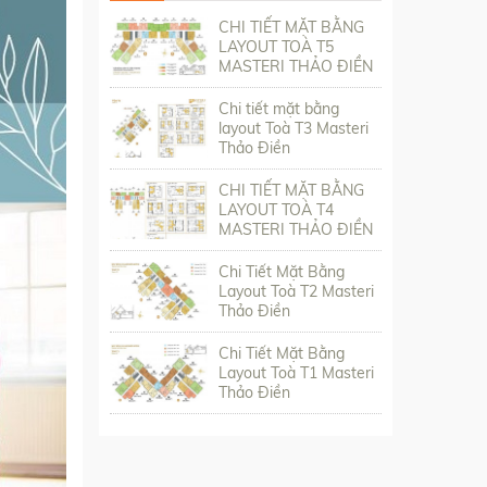
CHI TIẾT MẶT BẰNG
LAYOUT TOÀ T5
MASTERI THẢO ĐIỀN
Chi tiết mặt bằng
layout Toà T3 Masteri
Thảo Điền
CHI TIẾT MẶT BẰNG
LAYOUT TOÀ T4
MASTERI THẢO ĐIỀN
Chi Tiết Mặt Bằng
Layout Toà T2 Masteri
Thảo Điền
Chi Tiết Mặt Bằng
Layout Toà T1 Masteri
Thảo Điền