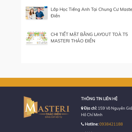
Lớp Học Tiếng Anh Tại Chung Cư Maste
Điền
CHI TIẾT MẶT BẰNG LAYOUT TOÀ T5
MASTERI THẢO ĐIỀN
THÔNG TIN LIÊN HỆ
Địa chỉ:
159 Võ Nguyên Giá
Hồ Chí Minh
Hotline:
0938421188