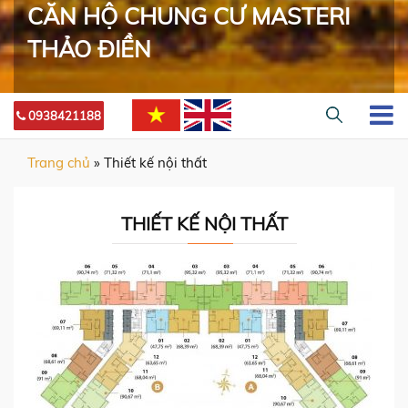
CĂN HỘ CHUNG CƯ MASTERI
THẢO ĐIỀN
0938421188
Trang chủ
»
Thiết kế nội thất
THIẾT KẾ NỘI THẤT