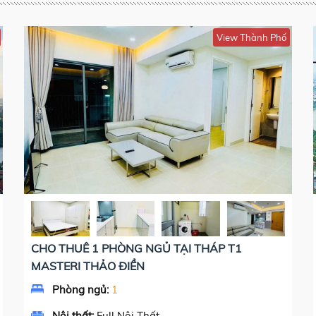
View Thành Phố
CHO THUÊ 1 PHÒNG NGỦ TẠI THÁP T1
MASTERI THẢO ĐIỀN
Phòng ngủ:
1
Nội thất:
Full Nội Thất