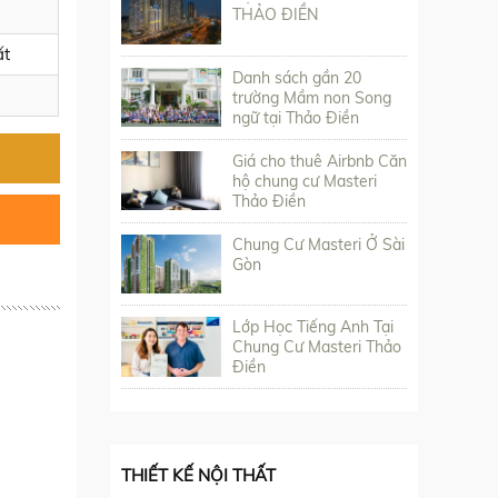
THẢO ĐIỀN
ất
Danh sách gần 20
trường Mầm non Song
ngữ tại Thảo Điền
Giá cho thuê Airbnb Căn
hộ chung cư Masteri
Thảo Điền
Chung Cư Masteri Ở Sài
Gòn
Lớp Học Tiếng Anh Tại
Chung Cư Masteri Thảo
Điền
THIẾT KẾ NỘI THẤT