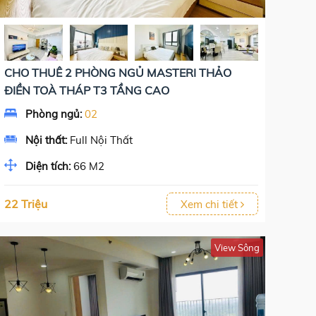
CHO THUÊ 2 PHÒNG NGỦ MASTERI THẢO
ĐIỀN TOÀ THÁP T3 TẦNG CAO
Phòng ngủ:
02
Nội thất:
Full Nội Thất
Diện tích:
66 M2
22 Triệu
Xem chi tiết
View Sông