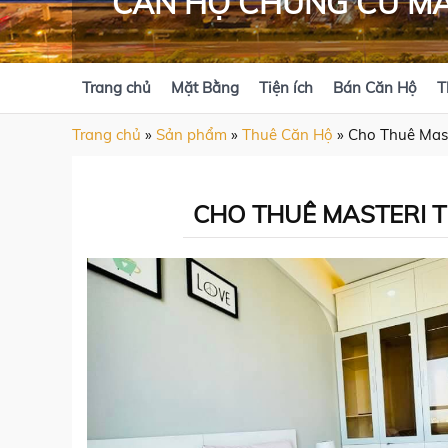
CĂN HỘ CHUNG CƯ MA
Trang chủ
Mặt Bằng
Tiện ích
Bán Căn Hộ
T
Trang chủ
»
Sản phẩm
»
Thuê Căn Hộ
»
Cho Thuê Mas
CHO THUÊ MASTERI T