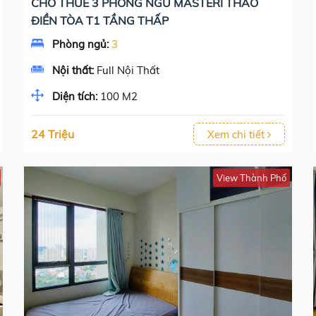
CHO THUÊ 3 PHÒNG NGỦ MASTERI THẢO
ĐIỀN TÒA T1 TẦNG THẤP
Phòng ngủ:
3
Nội thất:
Full Nội Thất
Diện tích:
100 M2
24 Triệu
Xem chi tiết
View Thành Phố