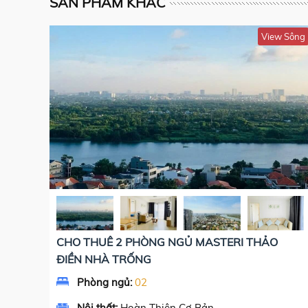
SẢN PHẨM KHÁC
View Sông
CHO THUÊ 2 PHÒNG NGỦ MASTERI THẢO
ĐIỀN NHÀ TRỐNG
Phòng ngủ:
02
Nội thất:
Hoàn Thiện Cơ Bản