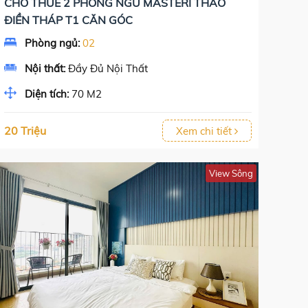
CHO THUÊ 2 PHÒNG NGỦ MASTERI THẢO
ĐIỀN THÁP T1 CĂN GÓC
Phòng ngủ:
02
Nội thất:
Đầy Đủ Nội Thất
Diện tích:
70 M2
20 Triệu
Xem chi tiết
View Sông