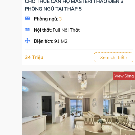
CHO THUÊ CĂN HỘ MASTERI THẢO ĐIỀN 3
PHÒNG NGỦ TẠI THÁP 5
Phòng ngủ:
3
Nội thất:
Full Nội Thất
Diện tích:
91 M2
34 Triệu
Xem chi tiết
View Sông