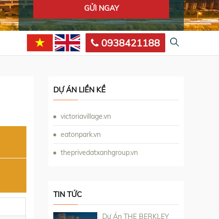
0938421188
DỰ ÁN LIỀN KỀ
victoriavillage.vn
eatonpark.vn
theprivedatxanhgroup.vn
TIN TỨC
Dự Án THE BERKLEY