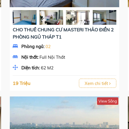
CHO THUÊ CHUNG CƯ MASTERI THẢO ĐIỀN 2
PHÒNG NGỦ THÁP T1
Phòng ngủ:
02
Nội thất:
Full Nội Thất
Diện tích:
62 M2
19 Triệu
Xem chi tiết
View Sông