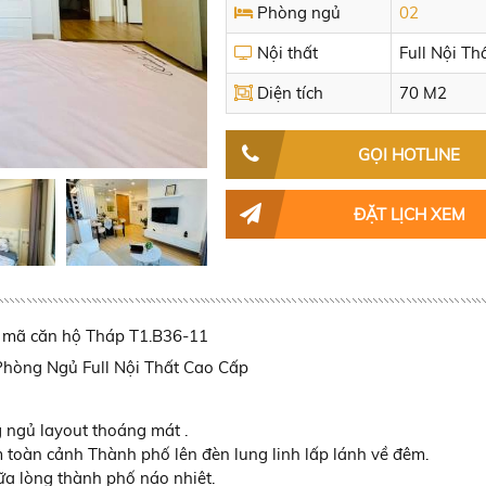
Phòng ngủ
02
Nội thất
Full Nội Th
Diện tích
70 M2
GỌI HOTLINE
ĐẶT LỊCH XEM
mã căn hộ Tháp T1.B36-11
2 Phòng Ngủ Full Nội Thất Cao Cấp
g ngủ layout thoáng mát .
m toàn cảnh Thành phố lên đèn lung linh lấp lánh về đêm.
ữa lòng thành phố náo nhiệt.