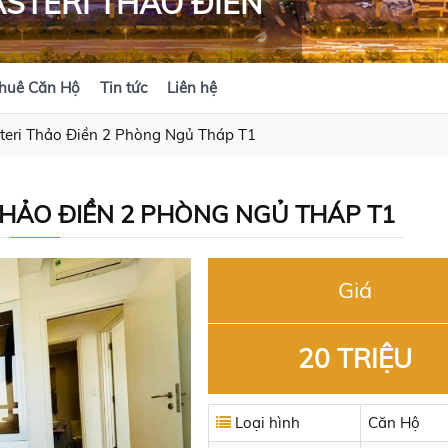
STERI THẢO ĐIỀN
huê Căn Hộ
Tin tức
Liên hệ
teri Thảo Điền 2 Phòng Ngủ Tháp T1
HẢO ĐIỀN 2 PHÒNG NGỦ THÁP T1
Giá
20 TRIỆU
Loại hình
Căn Hộ