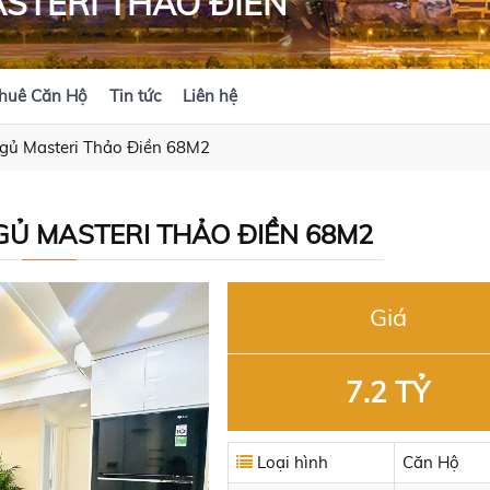
STERI THẢO ĐIỀN
huê Căn Hộ
Tin tức
Liên hệ
gủ Masteri Thảo Điền 68M2
Ủ MASTERI THẢO ĐIỀN 68M2
Giá
7.2 TỶ
Loại hình
Căn Hộ