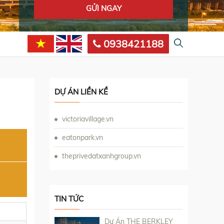
0938421188
DỰ ÁN LIỀN KỀ
victoriavillage.vn
eatonpark.vn
theprivedatxanhgroup.vn
TIN TỨC
Dự Án THE BERKLEY