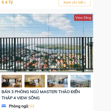
5.4 Tỷ
Xem chi tiết
View Sông
BÁN 3 PHÒNG NGỦ MASTERI THẢO ĐIỀN
THÁP 4 VIEW SÔNG
Phòng ngủ:
03