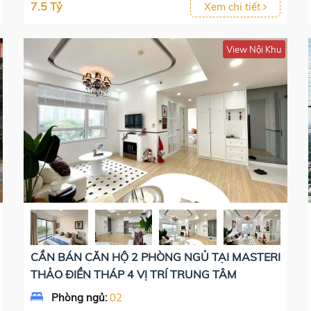
7.5 Tỷ
Xem chi tiết
View Nội Khu
CẦN BÁN CĂN HỘ 2 PHÒNG NGỦ TẠI MASTERI
THẢO ĐIỀN THÁP 4 VỊ TRÍ TRUNG TÂM
Phòng ngủ:
02