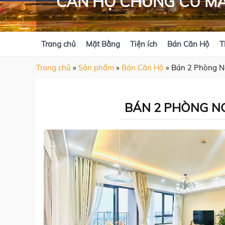
CĂN HỘ CHUNG CƯ MA
Trang chủ
Mặt Bằng
Tiện ích
Bán Căn Hộ
T
Trang chủ
»
Sản phẩm
»
Bán Căn Hộ
»
Bán 2 Phòng N
BÁN 2 PHÒNG NG