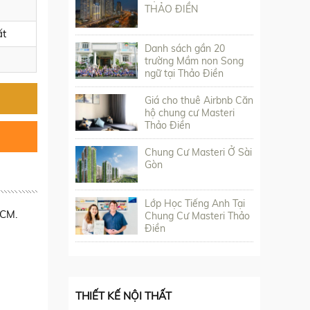
THẢO ĐIỀN
ất
Danh sách gần 20
trường Mầm non Song
ngữ tại Thảo Điền
Giá cho thuê Airbnb Căn
hộ chung cư Masteri
Thảo Điền
Chung Cư Masteri Ở Sài
Gòn
Lớp Học Tiếng Anh Tại
HCM.
Chung Cư Masteri Thảo
Điền
THIẾT KẾ NỘI THẤT