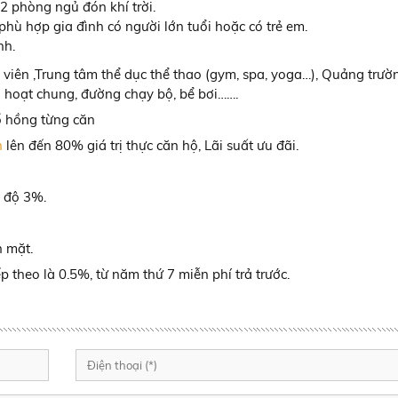
2 phòng ngủ đón khí trời.
phù hợp gia đình có người lớn tuổi hoặc có trẻ em.
nh.
viên ,Trung tâm thể dục thể thao (gym, spa, yoga…), Quảng trườ
 hoạt chung, đường chạy bộ, bể bơi…….
ổ hồng từng căn
n
lên đến 80% giá trị thực căn hộ, Lãi suất ưu đãi.
n độ 3%.
n mặt.
p theo là 0.5%, từ năm thứ 7 miễn phí trả trước.