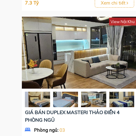
7.3 Tỷ
Xem chi tiết
View Nội Khu
GIÁ BÁN DUPLEX MASTERI THẢO ĐIỀN 4
PHÒNG NGỦ
Phòng ngủ:
03