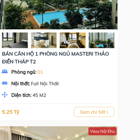
BÁN CĂN HỘ 1 PHÒNG NGỦ MASTERI THẢO
ĐIỀN THÁP T2
Phòng ngủ:
01
Nội thất:
Full Nội Thất
Diện tích:
45 M2
5.25 Tỷ
Xem chi tiết
View Nội Khu