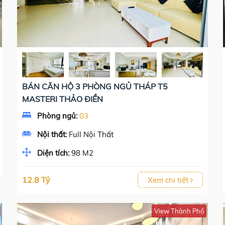
BÁN CĂN HỘ 3 PHÒNG NGỦ THÁP T5
MASTERI THẢO ĐIỀN
Phòng ngủ:
03
Nội thất:
Full Nội Thất
Diện tích:
98 M2
12.8 Tỷ
Xem chi tiết
View Thành Phố