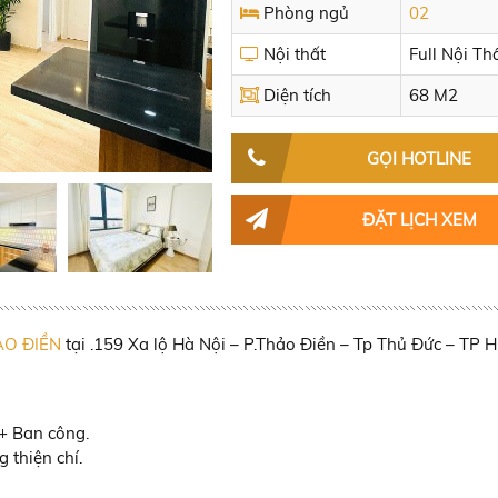
Phòng ngủ
02
Nội thất
Full Nội Th
Diện tích
68 M2
GỌI HOTLINE
ĐẶT LỊCH XEM
ẢO ĐIỀN
tại .159 Xa lộ Hà Nội – P.Thảo Điền – Tp Thủ Đức – TP 
+ Ban công.
 thiện chí.