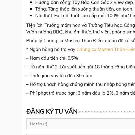
Hướng ban công: Tây Bắc. Căn Góc 2 view đẹp, 
Tầng: Tầng thấp lên xuống thuận tiện, an toàn, 
Nội thất: Full nội thất cao cấp mới 100% như hì
Tiện ích: Trường mầm non và Trường Tiểu học, Công 
Vườn nướng BBQ, khu ẩm thực, thư viện, phòng sinh
Pháp lý Chung cư Masteri Thảo Điền: dự án đã có s
* Ngân hàng hổ trợ vay
Chung cư Masteri Thảo Điề
– Năm đầu tiên chỉ: 6.5%
– Từ năm thứ 2: Lãi suất tiền gửi 18 tháng cộng biê
– Thời gian vay lên đến 30 năm.
– Hổ trợ khách hàng chứng minh thu nhập bằng tiề
– Phí phạt trả trước hạn: 3 năm đầu là 2%, 3 năm tiế
ĐĂNG KÝ TƯ VẤN